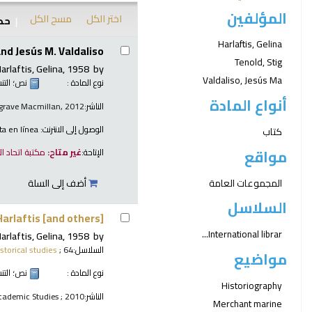
المؤلفين
اختر الكل
مسح الكل
حدد
نتائج
Harlaftis, Gelina
and Jesús M. Valdaliso.
Tenold, Stig
arlaftis, Gelina
, 1958-
by
Valdaliso, Jesús Ma
نوع المادة :
نص
؛ الت
أنواع المادة
الناشر:
lgrave Macmillan, 2012
الوصول إلى الانترنت:
ta en línea
كتاب
مواقع
الإتاحة:
غير متاح:
مكتبة اتحاد ا
المجموعات العامة
أضف إلى السلة
السلاسل
arlaftis [and others].
International librar...
arlaftis, Gelina
, 1958-
by
السلاسل:
; 64.\
istorical studies
مواضيع
نوع المادة :
نص
؛ الت
Historiography
الناشر:
cademic Studies ; 2010
Merchant marine