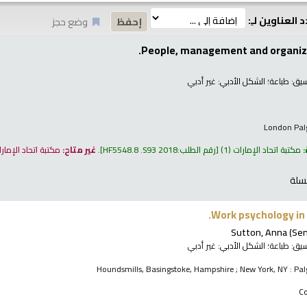
 العناوين لـِ:
وضع حجز
People, management and organiz
نسيق:
طباعة
؛ الشكل الأدبي:
غير أدبي
London Pal
:
مكتبة اتحاد الإمارات
(1)
رقم الطلب:
HF5548.8 .S93 2018
.
غير متاح:
مكتبة اتحاد الإمار
سلة
Work psychology in
Sutton, Anna (Sen
نسيق:
طباعة
؛ الشكل الأدبي:
غير أدبي
Houndsmills, Basingstoke, Hampshire ; New York, NY : Pa
C