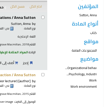
المؤلفين
اختر الكل
مسح الكل
حدد
نتائج
Sutton, Anna
ations /
Anna Sutton.
أنواع المادة
Sutton, Anna
by
نوع المادة :
نص
؛ الت
كتاب
اللغة:
الإنجليزية
مواقع
الناشر:
grave Macmillan, 2018
المجموعات العامة
الإتاحة:
المواد المتاحة للإعارة
مواضيع
إحجز
أضف إلى ال
Organizational behav...
Psychology, Industri...
 action /
Anna Sutton.
Work
ior lecturer)
[author]
by
نوع المادة :
نص
؛ الت
Work environment
الناشر:
lgrave Macmillan, 2015
الوصول إلى الانترنت:
over image