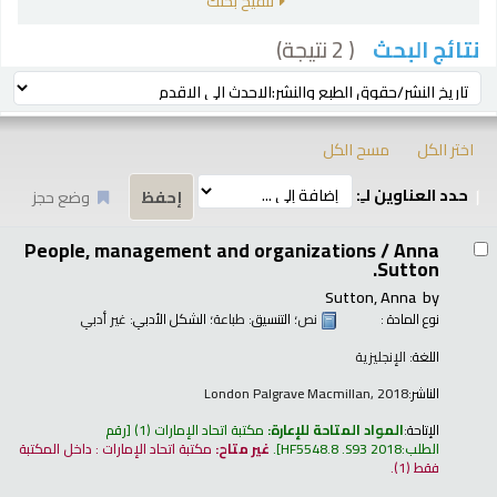
تنقيح بحثك
( 2 نتيجة)
نتائج البحث
رز
ترتيب بواسطة:
اختر الكل
مسح الكل
حدد العناوين لـِ:
وضع حجز
تائج
People, management and organizations /
Anna
Sutton.
Sutton, Anna
by
نوع المادة :
نص
؛ التنسيق:
طباعة
؛ الشكل الأدبي:
غير أدبي
اللغة:
الإنجليزية
الناشر:
London Palgrave Macmillan, 2018
الإتاحة:
المواد المتاحة للإعارة:
مكتبة اتحاد الإمارات
(1)
رقم
الطلب:
HF5548.8 .S93 2018
.
غير متاح:
مكتبة اتحاد الإمارات : داخل المكتبة
فقط
(1).