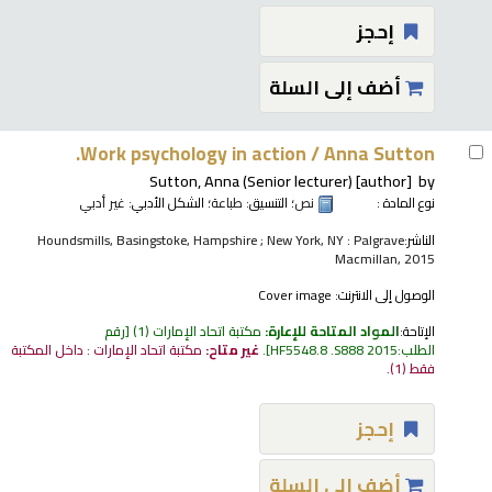
إحجز
أضف إلى السلة
Work psychology in action /
Anna Sutton.
Sutton, Anna (Senior lecturer)
[author]
by
نوع المادة :
نص
؛ التنسيق:
طباعة
؛ الشكل الأدبي:
غير أدبي
الناشر:
Houndsmills, Basingstoke, Hampshire ; New York, NY : Palgrave
Macmillan, 2015
الوصول إلى الانترنت:
Cover image
الإتاحة:
المواد المتاحة للإعارة:
مكتبة اتحاد الإمارات
(1)
رقم
الطلب:
HF5548.8 .S888 2015
.
غير متاح:
مكتبة اتحاد الإمارات : داخل المكتبة
فقط
(1).
إحجز
أضف إلى السلة