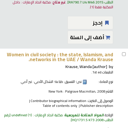
الطلب:
RA790.7.U4 M46 2015
.
غير متاح:
مكتبة اتحاد الإمارات : داخل
المكتبة فقط
(1).
إحجز
أضف إلى السلة
Women in civil society : the state, Islamism, and
networks in the UAE /
Wanda Krause.
Krause, Wanda
[author]
by
الطبعات:
1st ed.
نوع المادة :
نص
؛ التنسيق:
طباعة
؛ الشكل الأدبي:
غير أدبي
الناشر:
New York : Palgrave Macmillan, 2008
الوصول إلى الانترنت:
Contributor biographical information
Table of contents only
Publisher description
الإتاحة:
المواد المتاحة للمرجعية:
مكتبة اتحاد الإمارات : undefined
(1)
رقم
الطلب:
HQ1731.5 K73 2008
.