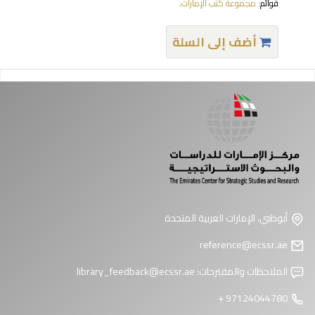
قوائم:
مجموعة كتب الإمارات
.
أضف إلى السلة
فحات
أبوظبي، الإمارات العربية المتحدة
reference@ecssr.ae
الملاحظات والمقترحات:
library_feedback@ecssr.ae
97124044780 +