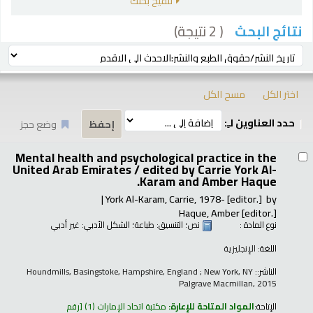
تنقيح بحثك
( 2 نتيجة)
نتائج البحث
رز
ترتيب بواسطة:
اختر الكل
مسح الكل
حدد العناوين لـِ:
وضع حجز
تائج
Mental health and psychological practice in the
United Arab Emirates /
edited by Carrie York Al-
Karam and Amber Haque.
York Al-Karam, Carrie
, 1978-
[editor.]
by
Haque, Amber
[editor.]
نوع المادة :
نص
؛ التنسيق:
طباعة
؛ الشكل الأدبي:
غير أدبي
اللغة:
الإنجليزية
الناشر:
Houndmills, Basingstoke, Hampshire, England ; New York, NY :
Palgrave Macmillan, 2015
الإتاحة:
المواد المتاحة للإعارة:
مكتبة اتحاد الإمارات
(1)
رقم