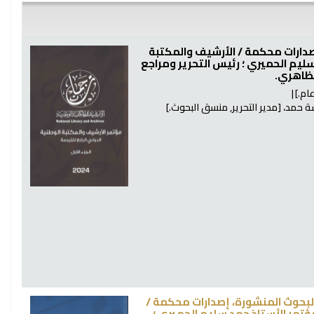
الأرشيف والمكتبة
سليم الحميري ؛ رئيس التحرير ومراجع
لظاهري.
م.]
ة حمد،
[مدير التحرير, منسق البحوث.]
مؤتمر الأستاذ حمد سليم الحميري ؛