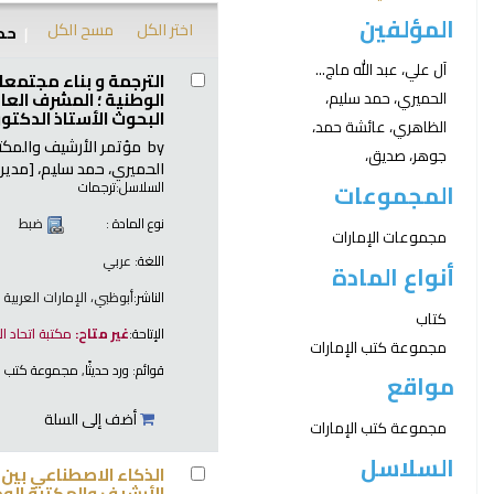
المؤلفين
اختر الكل
مسح الكل
حدد
نتائج
آل علي، عبد الله ماج...
الترجمة و بناء مجتمعات المعرفة (أبوظبي 17-18 إبريل
الوطنية ؛ المشرف العام
الحميري، حمد سليم،
البحوث الأستاذ الدكتو
الظاهري، عائشة حمد،
by
مؤتمر الأرشيف والمكتب
جوهر، صديق،
الحميري، حمد سليم،
[مدير 
السلاسل:
ترجمات
المجموعات
نوع المادة :
ضبط
مجموعات الإمارات
اللغة:
عربي
أنواع المادة
الناشر:
أبوظبي، الإمارات العربية ا
كتاب
الإتاحة:
غير متاح:
مكتبة اتحاد ا
مجموعة كتب الإمارات
قوائم:
ورد حديثًا
,
مجموعة كتب ال
مواقع
أضف إلى السلة
مجموعة كتب الإمارات
السلاسل
الذكاء الاصطناعي بين الترجمة وإثراء المك
الأرشيف والمكتبة الوط