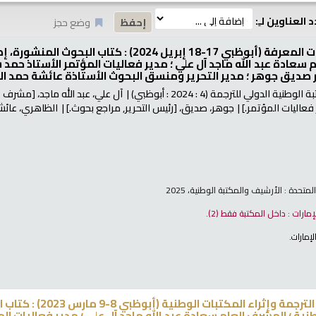
 العناوين لـِ:
وضع حجز
 2024) : كتاب البحوث المنشورة، إصدارات محكمة /
 سعادة عبد الله ماجد آل علي ؛ مدير فعاليات المؤتمر الأستاذ حمد 
ر صديق جوهر ؛ مدير التحرير ومنسق البحوث الأستاذة عائشة حمد ا
ة الوطنية الدولي للترجمة
(4 : 2024 : أبوظبي)
آل علي، عبد الله ماجد،
[مشرف عا
فعاليات المؤتمر.]
جوهر، صديق،
[رئيس التحرير, مراجع بحوث.]
الظاهري، عائش
لمتحدة : الأرشيف والمكتبة الوطنية، 2025
لإمارات : داخل المكتبة فقط
(2).
إمارات
.
تبات الوطنية (أبوظبي 8-9 مارس 2023) : كتاب البحوث المنشورة، إصدارات محكمة /
نية ؛ المشرف العام سعادة عبد الله ماجد آل علي ؛ مدير فعاليات ال