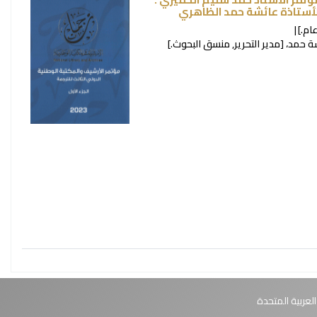
الأستاذة عائشة حمد الظاهري
م.]
ة حمد،
[مدير التحرير, منسق البحوث.]
العربية المتحدة