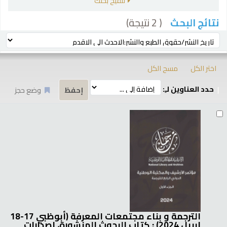
تنقيح بحثك
( 2 نتيجة)
نتائج البحث
رز
ترتيب بواسطة:
اختر الكل
مسح الكل
حدد العناوين لـِ:
وضع حجز
تائج
الترجمة و بناء مجتمعات المعرفة (أبوظبي 17-18
إبريل 2024) : كتاب البحوث المنشورة، إصدارات