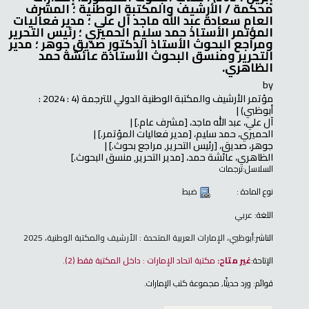
محكمة /
الأرشيف والمكتبة الوطنية ؛ المشرف
العام سعادة عبد الله ماجد آل علي ؛ مدير فعاليات
المؤتمر الأستاذ حمد سليم الحميري ؛ رئيس التحرير
ومراجع البحوث الأستاذ الدكتور صديق جوهر ؛ مدير
التحرير ومنسق البحوث الأستاذة عائشة حمد
الظاهري.
by
مؤتمر الأرشيف والمكتبة الوطنية الدولي للترجمة
(4 : 2024 :
أبوظبي)
آل علي، عبد الله ماجد،
[مشرف عام.]
الحميري، حمد سليم،
[مدير فعاليات المؤتمر.]
جوهر، صديق،
[رئيس التحرير, مراجع بحوث.]
الظاهري، عائشة حمد،
[مدير التحرير, منسق البحوث.]
السلاسل:
ترجمات
نوع المادة :
ضبط
اللغة:
عربي
الناشر:
أبوظبي، الإمارات العربية المتحدة : الأرشيف والمكتبة الوطنية، 2025
الإتاحة:
غير متاح:
مكتبة اتحاد الإمارات : داخل المكتبة فقط
(2).
قوائم:
ورد حديثًا
,
مجموعة كتب الإمارات
.