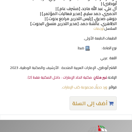
أبوظبي)
آل علي، عبد الله ماجد،
[مشرف عام.]
الحميري، حمد سليم،
[مدير فعاليات المؤتمر.]
جوهر، صديق،
[رئيس التحرير, مراجع بحوث.]
الظاهري، عائشة حمد،
[مدير التحرير, منسق البحوث.]
السلاسل:
ترجمات
الطبعات:
الطبعة الأولى.
نوع المادة :
ضبط
اللغة:
عربي
الناشر:
أبوظبي، الإمارات العربية المتحدة : الأرشيف والمكتبة الوطنية، 2023
الإتاحة:
غير متاح:
مكتبة اتحاد الإمارات : داخل المكتبة فقط
(2).
قوائم:
ورد حديثًا
,
مجموعة كتب الإمارات
.
أضف إلى السلة
فحات