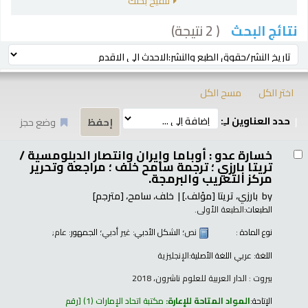
تنقيح بحثك
( 2 نتيجة)
نتائج البحث
رز
ترتيب بواسطة:
اختر الكل
مسح الكل
حدد العناوين لـِ:
وضع حجز
تائج
خسارة عدو : أوباما وإيران وانتصار الدبلومسية /
تريتا بارزي ؛ ترجمة سامح خلف ؛ مراجعة وتحرير
مركز التعريب والبرمجة.
by
بارزي، تريتا
[مؤلف.]
خلف، سامح،
[مترجم]
الطبعات:
الطبعة الأولى.
نوع المادة :
نص
؛ الشكل الأدبي:
غير أدبي
؛ الجمهور:
عام;
اللغة:
عربي
اللغة الأصلية:
الإنجليزية
بيروت : الدار العربية للعلوم ناشرون، 2018
الإتاحة:
المواد المتاحة للإعارة:
مكتبة اتحاد الإمارات
(1)
رقم