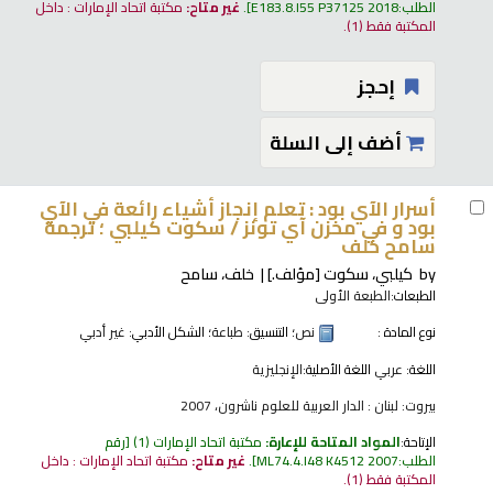
الطلب:
E183.8.I55 P37125 2018
.
غير متاح:
مكتبة اتحاد الإمارات : داخل
المكتبة فقط
(1).
إحجز
أضف إلى السلة
أسرار الآي بود : تعلم إنجاز أشياء رائعة في الآي
بود و في مخزن آي تونز /
سكوت كيلبي ؛ ترجمة
سامح خلف
by
كيلبي، سكوت
[مؤلف.]
خلف، سامح
الطبعات:
الطبعة الأولى
نوع المادة :
نص
؛ التنسيق:
طباعة
؛ الشكل الأدبي:
غير أدبي
اللغة:
عربي
اللغة الأصلية:
الإنجليزية
بيروت: لبنان : الدار العربية للعلوم ناشرون، 2007
الإتاحة:
المواد المتاحة للإعارة:
مكتبة اتحاد الإمارات
(1)
رقم
الطلب:
ML74.4.I48 K4512 2007
.
غير متاح:
مكتبة اتحاد الإمارات : داخل
المكتبة فقط
(1).