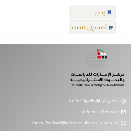
إحجز
أضف إلى السلة
فحات
أبوظبي، الإمارات العربية المتحدة
reference@ecssr.ae
الملاحظات والمقترحات:
library_feedback@ecssr.ae