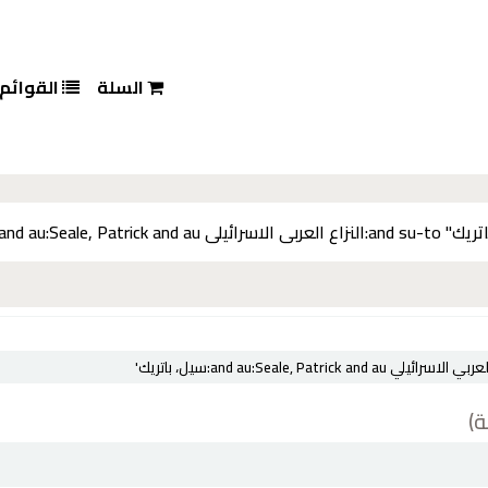
السلة
القوائم