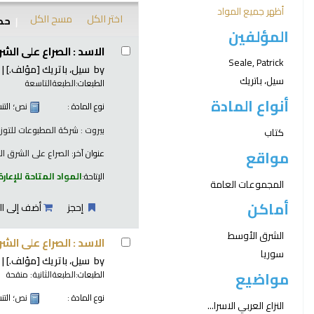
أظهر جميع المواد
اختر الكل
مسح الكل
حدد
المؤلفين
نتائج
الاسد : الصراع على الش
Seale, Patrick
by
سيل، باتريك
[مؤلف.]
سيل، باتريك
الطبعات:
الطبعةالتاسعة
أنواع المادة
نوع المادة :
نص
؛ الت
بيروت : شركة المطبوعات للتوزيع و
كتاب
مواقع
عنوان آخر:
الصراع على الشرق ا
الإتاحة:
المواد المتاحة للإعارة
المجموعات العامة
أماكن
إحجز
أضف إلى ال
الشرق الأوسط
الاسد : الصراع على الش
سوريا
by
سيل، باتريك
[مؤلف.]
مواضيع
الطبعات:
الطبعةالثانية: منقحة
نوع المادة :
نص
؛ الت
النزاع العربي الاسرا...