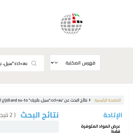
الصفحة الرئيسية
نتائج البحث عن 'ccl=au:"سيل، باتريك" and su-to:النزاع العربي الاسرائيلي and au:Seale, Patrick and au:سيل، باتريك'
نتائج البحث
( 2 نتيجة)
الإتاحة
فرز
عرض المواد المتوفرة
فقط