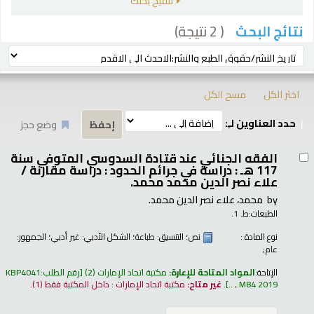
تنقيح بحثك
( 2 نتيجة)
نتائج البحث
رز
ترتيب بواسطة:
اختر الكل
مسح الكل
حدد العناوين لـِ:
وضع حجز
تائج
الفقه الجنائي عند قتادة السدوسي المتوفي سنة
117 هـ :‎ دراسة في جرائم الحدود : دراسة مقارنة /‎
علاء نصر الدين محمد محمد.‎
by
محمد، علاء نصر الدين محمد.‎
الطبعات:
ط. 1.‎
نوع المادة :
نص
؛ التنسيق:
طباعة
؛ الشكل الأدبي:
غير أدبي
؛ الجمهور:
عام;
الإتاحة:
المواد المتاحة للإعارة:
مكتبة اتحاد الإمارات
(2)
رقم الطلب:
KBP4041
.M84 2019, ..
.
غير متاح:
مكتبة اتحاد الإمارات : داخل المكتبة فقط
(1).