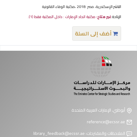
الناشر:
الإسكندرية، مصر :‪‪‪‪‪ مكتبة الوفاء القانونية،‪‪‪‪‪ 2018
الإتاحة:
غير متاح:
مكتبة اتحاد الإمارات : داخل المكتبة فقط
(1).
أضف إلى السلة
فحات
أبوظبي، الإمارات العربية المتحدة
reference@ecssr.ae
الملاحظات والمقترحات:
library_feedback@ecssr.ae