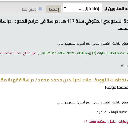
 العناوين لـِ:
وضع حجز
ة 117 هـ :‎ دراسة في جرائم الحدود : دراسة مقارنة /‎
حمد.‎
نسيق:
طباعة
؛ الشكل الأدبي:
غير أدبي
؛ الجمهور:
عام;
:
مكتبة اتحاد الإمارات
(2)
رقم الطلب:
KBP4041 .M84 2019, ..
.
غير متاح:
مكتبة اتحاد الإ
سلة
 النووية : دراسة فقهية مقارنة /
علاء نصر الدين محمد محمد.‪‪‪‪‪
 محمد.
[مؤلف]
نسيق:
طباعة
؛ الشكل الأدبي:
غير أدبي
؛ الجمهور:
عام;
لإمارات : داخل المكتبة فقط
(1).