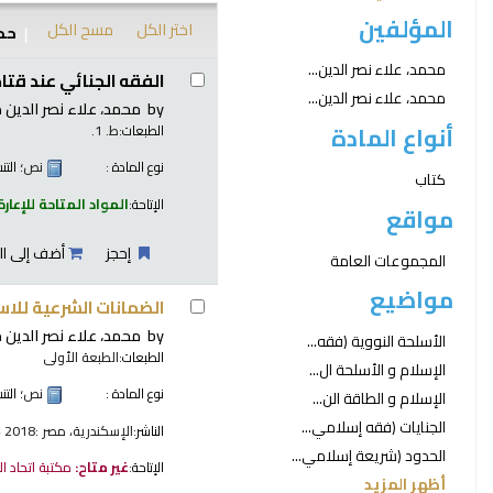
المؤلفين
اختر الكل
مسح الكل
حدد
نتائج
محمد، علاء نصر الدين...
الفقه الجنائي عند قتادة السدوسي المتوفي سن
محمد، علاء نصر الدين...
by
محمد، علاء نصر الدين م
أنواع المادة
الطبعات:
ط. 1.‎
نوع المادة :
نص
؛ الت
كتاب
الإتاحة:
المواد المتاحة للإعارة
مواقع
إحجز
أضف إلى ال
المجموعات العامة
مواضيع
الضمانات الشرعية للاستخدامات‪‪‪‪‪‪‪‪‪‪
by
محمد، علاء نصر الدين‪‪‪‪‪
الأسلحة النووية (فقه...
الطبعات:
الطبعة الأولى
الإسلام و الأسلحة ال...
نوع المادة :
نص
؛ الت
الإسلام و الطاقة الن...
الجنايات (فقه إسلامي...
الناشر:
الإسكندرية، مصر :‪‪‪‪‪ مكتبة الوفاء القانونية،‪‪‪‪‪ 2018
الحدود (شريعة إسلامي...
الإتاحة:
غير متاح:
مكتبة اتحاد ا
أظهر المزيد