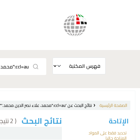
الصفحة الرئيسية
نتائج البحث عن 'ccl=au:"محمد، علاء نصر الدين محمد.‪‪‪‪‪"'
نتائج البحث
( 2 نتيجة)
الإتاحة
فرز
تحديد فقط على المواد
المتاحة حاليا