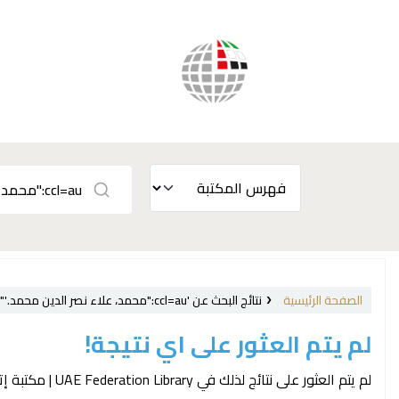
الصفحة الرئيسية
نتائج البحث عن 'ccl=au:"محمد، علاء نصر الدين محمد.‪‪‪‪‪"'
لم يتم العثور على اي نتيجة!
لم يتم العثور على نتائج لذلك في UAE Federation Library | مكتبة إتحاد الإمارات الفهرس.