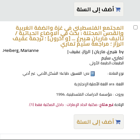
أضف إلى السلة
المجتمع الفلسطيني في غزة والضفة الغربية
والقدس المحتلة : بحث في الاوضاع الحياتية /
تأليف ماريان هيبرغ ... [و أخرون] ؛ ترجمة عفيف
الرزاز ؛ مراجعة سليم تماري
Heiberg, Marianne.
by
هيبرغ، ماريان
الرزاز، عفيف
تماري، سليم
الطبعات:
الطبعة الأولى
نوع المادة :
نص
؛ التنسيق:
طباعة
؛ الشكل الأدبي:
غير أدبي
اللغة:
ara
اللغة الأصلية:
الإنجليزية
بيروت : مؤسسة الدراسات الفلسطينية، 1994
الإتاحة:
غير متاح:
مكتبة اتحاد الإمارات : داخل المكتبة فقط
(1).
أضف إلى السلة