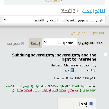
تنقيح بحثك
( 2 نتيجة)
نتائج البحث
رز
ترتيب بواسطة:
اختر الكل
مسح الكل
حدد العناوين لـِ:
وضع حجز
تائج
Subduing sovereignty : sovereignty and the
right to intervene
Heiberg, Marianne
[author]
by
نوع المادة :
نص
الناشر:
London : Pinter 1994. 1994
الإتاحة:
المواد المتاحة للإعارة:
مكتبة اتحاد الإمارات
(2)
رقم الطلب:
JX4481
S89 1994, ..
.
غير متاح:
مكتبة اتحاد الإمارات : داخل المكتبة فقط
(1).
إحجز