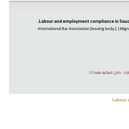
Labour and employment compliance in Saudi
International Bar Association
[issuing body.]
Migni
ارات : داخل المكتبة فقط
(1).
Labour 