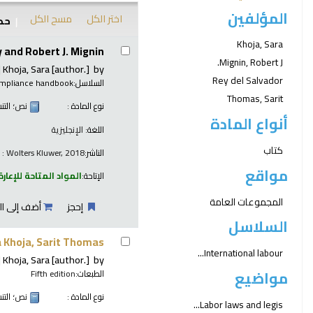
المؤلفين
اختر الكل
مسح الكل
حدد
نتائج
Khoja, Sara
 and Robert J. Mignin.
Mignin, Robert J.
Khoja, Sara
[author.]
by
Rey del Salvador
السلاسل:
ompliance handbook
Thomas, Sarit
نوع المادة :
نص
؛ الت
أنواع المادة
اللغة:
الإنجليزية
كتاب
الناشر:
 : Wolters Kluwer, 2018
مواقع
الإتاحة:
المواد المتاحة للإعارة
المجموعات العامة
إحجز
أضف إلى ال
السلاسل
 Khoja, Sarit Thomas
International labour...
Khoja, Sara
[author.]
by
مواضيع
الطبعات:
Fifth edition
نوع المادة :
نص
؛ الت
Labor laws and legis...