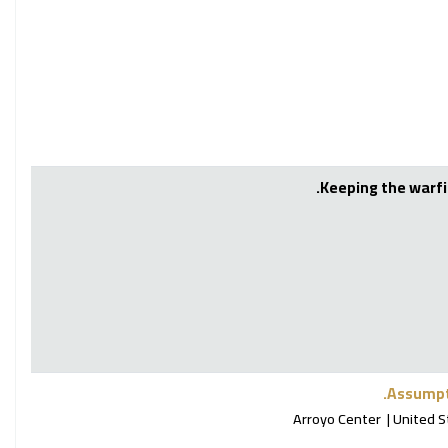
Keeping the warfig
Assumpt
Arroyo Center
United S