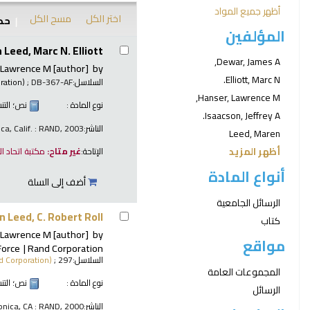
أظهر جميع المواد
اختر الكل
مسح الكل
حدد
المؤلفين
نتائج
eed, Marc N. Elliott.
Dewar, James A,
 Lawrence M
[author]
by
Elliott, Marc N.
السلاسل:
; DB-367-AF.
ration)
Hanser, Lawrence M,
نوع المادة :
نص
؛ الت
Isaacson, Jeffrey A.
الناشر:
ca, Calif. : RAND, 2003
Leed, Maren
أظهر المزيد
الإتاحة:
غير متاح:
مكتبة اتحاد ا
أنواع المادة
أضف إلى السلة
الرسائل الجامعية
Leed, C. Robert Roll.
كتاب
 Lawrence M
[author]
by
مواقع
Force
Rand Corporation
السلاسل:
; 297.
d Corporation)
المجموعات العامة
نوع المادة :
نص
؛ الت
الرسائل
الناشر:
nica, CA : RAND, 2000