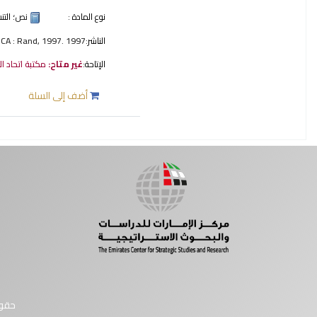
نوع المادة :
نص
؛ الت
الناشر:
 CA : Rand, 1997. 1997
الإتاحة:
غير متاح:
مكتبة اتحاد ا
أضف إلى السلة
صفحات
حقوق النشر © 2026 مركز