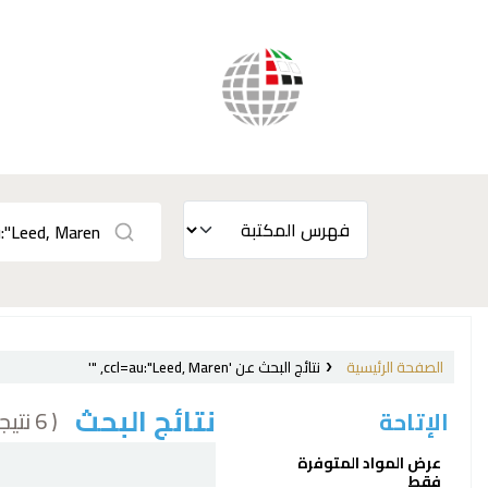
الصفحة الرئيسية
نتائج البحث عن 'ccl=au:"Leed, Maren, "'
نتائج البحث
( 6 نتيجة)
الإتاحة
فرز
عرض المواد المتوفرة
فقط