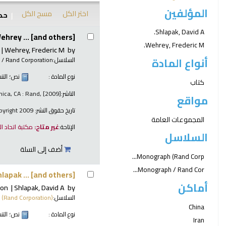
المؤلفين
اختر الكل
مسح الكل
حدد
نتائج
Shlapak, David A.
ehrey ... [and others]
Wehrey, Frederic M.
Wehrey, Frederic M
by
أنواع المادة
السلاسل:
/ Rand Corporation
نوع المادة :
نص
؛ الت
كتاب
الناشر:
ica, CA : Rand, [2009]
مواقع
تاريخ حقوق النشر:
copyright 2009
المجموعات العامة
الإتاحة:
غير متاح:
مكتبة اتحاد ا
السلاسل
أضف إلى السلة
Monograph (Rand Corp...
Monograph / Rand Cor...
hlapak ... [and others]
أماكن
ion
Shlapak, David A
by
السلاسل:
(Rand Corporation)
China
نوع المادة :
نص
؛ الت
Iran