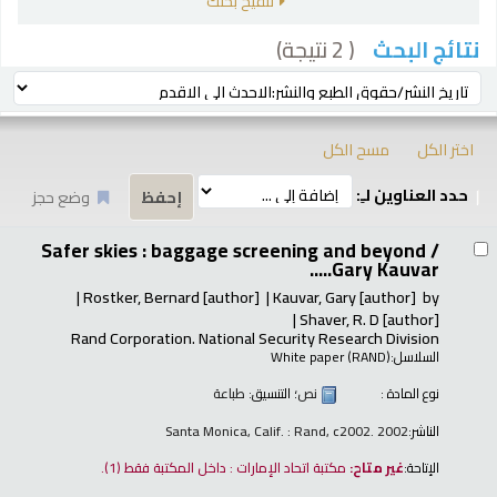
تنقيح بحثك
( 2 نتيجة)
نتائج البحث
رز
ترتيب بواسطة:
اختر الكل
مسح الكل
حدد العناوين لـِ:
وضع حجز
تائج
Safer skies : baggage screening and beyond /
Gary Kauvar.....
Rostker, Bernard
[author]
Kauvar, Gary
[author]
by
Shaver, R. D
[author]
Rand Corporation. National Security Research Division
السلاسل:
White paper (RAND)
نوع المادة :
نص
؛ التنسيق:
طباعة
الناشر:
Santa Monica, Calif. : Rand, c2002. 2002
الإتاحة:
غير متاح:
مكتبة اتحاد الإمارات : داخل المكتبة فقط
(1).