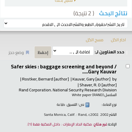
تنقيح بحثك
( 2 نتيجة)
نتائج البحث
رز
ترتيب بواسطة:
اختر الكل
مسح الكل
حدد العناوين لـِ:
وضع حجز
تائج
Safer skies : baggage screening and beyond /
Gary Kauvar.....
Rostker, Bernard
[author]
Kauvar, Gary
[author]
by
Shaver, R. D
[author]
Rand Corporation. National Security Research Division
السلاسل:
White paper (RAND)
نوع المادة :
نص
؛ التنسيق:
طباعة
الناشر:
Santa Monica, Calif. : Rand, c2002. 2002
الإتاحة:
غير متاح:
مكتبة اتحاد الإمارات : داخل المكتبة فقط
(1).