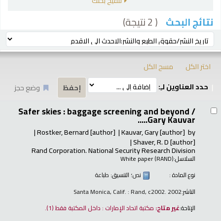
تنقيح بحثك
( 2 نتيجة)
نتائج البحث
رز
ترتيب بواسطة:
اختر الكل
مسح الكل
حدد العناوين لـِ:
وضع حجز
تائج
Safer skies : baggage screening and beyond /
Gary Kauvar.....
Rostker, Bernard
[author]
Kauvar, Gary
[author]
by
Shaver, R. D
[author]
Rand Corporation. National Security Research Division
السلاسل:
White paper (RAND)
نوع المادة :
نص
؛ التنسيق:
طباعة
الناشر:
Santa Monica, Calif. : Rand, c2002. 2002
الإتاحة:
غير متاح:
مكتبة اتحاد الإمارات : داخل المكتبة فقط
(1).