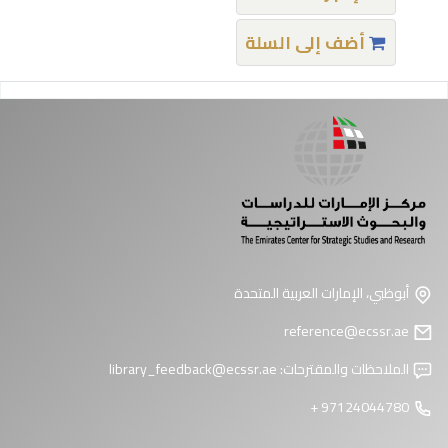
أضف إلى السلة
فحات
أبوظبي، الإمارات العربية المتحدة
reference@ecssr.ae
الملاحظات والمقترحات:
library_feedback@ecssr.ae
97124044780 +