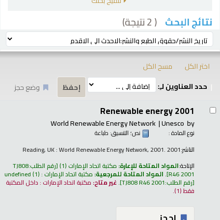
تنقيح بحثك
( 2 نتيجة)
نتائج البحث
رز
ترتيب بواسطة:
اختر الكل
مسح الكل
حدد العناوين لـِ:
وضع حجز
تائج
Renewable energy 2001
World Renewable Energy Network
Unesco
by
نوع المادة :
نص
؛ التنسيق:
طباعة
الناشر:
Reading, UK : World Renewable Energy Network, 2001. 2001
الإتاحة:
المواد المتاحة للإعارة:
مكتبة اتحاد الإمارات
(1)
رقم الطلب:
TJ808
R46 2001
.
المواد المتاحة للمرجعية:
مكتبة اتحاد الإمارات : undefined
(1)
رقم الطلب:
TJ808 R46 2001
.
غير متاح:
مكتبة اتحاد الإمارات : داخل المكتبة
فقط
(1).
إحجز