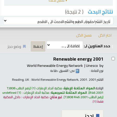
تنقيح بحثك
( 2 نتيجة)
نتائج البحث
رز
ترتيب بواسطة:
اختر الكل
مسح الكل
حدد العناوين لـِ:
وضع حجز
تائج
Renewable energy 2001
World Renewable Energy Network
Unesco
by
نوع المادة :
نص
؛ التنسيق:
طباعة
الناشر:
Reading, UK : World Renewable Energy Network, 2001. 2001
الإتاحة:
المواد المتاحة للإعارة:
مكتبة اتحاد الإمارات
(1)
رقم الطلب:
TJ808
R46 2001
.
المواد المتاحة للمرجعية:
مكتبة اتحاد الإمارات : undefined
(1)
رقم الطلب:
TJ808 R46 2001
.
غير متاح:
مكتبة اتحاد الإمارات : داخل المكتبة
فقط
(1).
إحجز