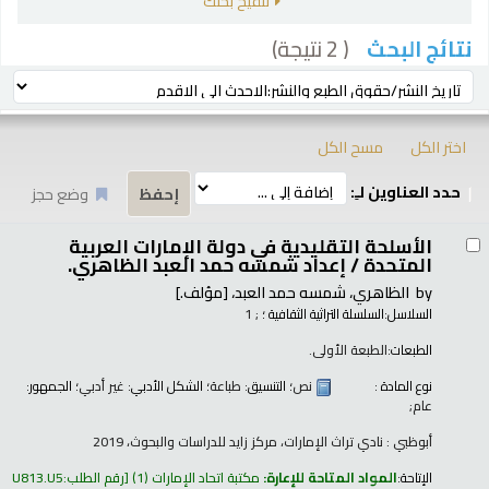
تنقيح بحثك
( 2 نتيجة)
نتائج البحث
رز
ترتيب بواسطة:
اختر الكل
مسح الكل
حدد العناوين لـِ:
وضع حجز
تائج
الأسلحة التقليدية في دولة الإمارات العربية
المتحدة /
إعداد شمسه حمد العبد الظاهري.
by
الظاهري، شمسه حمد العبد،
[مؤلف.]
السلاسل:
السلسلة التراثية الثقافية ؛
; 1
الطبعات:
الطبعة الأولى.
نوع المادة :
نص
؛ التنسيق:
طباعة
؛ الشكل الأدبي:
غير أدبي
؛ الجمهور:
عام;
أبوظبي : نادي تراث الإمارات، مركز زايد للدراسات والبحوث، 2019
الإتاحة:
المواد المتاحة للإعارة:
مكتبة اتحاد الإمارات
(1)
رقم الطلب:
U813.U5