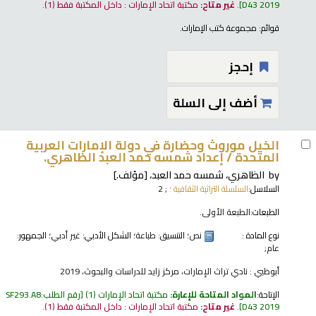
D43 2019
.
غير متاح:
مكتبة اتحاد الإمارات : داخل المكتبة فقط
(1).
قوائم:
مجموعة كتب الإمارات
.
إحجز
أضف إلى السلة
الخيل موروث وحضارة في دولة الإمارات العربية
المتحدة /
إعداد شمسه حمد العبد الظاهري.
by
الظاهري، شمسه حمد العبد،
[مؤلف.]
السلاسل:
السلسلة التراثية الثقافية ؛
; 2
الطبعات:
الطبعة الأولى.
نوع المادة :
نص
؛ التنسيق:
طباعة
؛ الشكل الأدبي:
غير أدبي
؛ الجمهور:
عام;
أبوظبي : نادي تراث الإمارات، مركز زايد للدراسات والبحوث، 2019
الإتاحة:
المواد المتاحة للإعارة:
مكتبة اتحاد الإمارات
(1)
رقم الطلب:
SF293.A8
D43 2019
.
غير متاح:
مكتبة اتحاد الإمارات : داخل المكتبة فقط
(1).