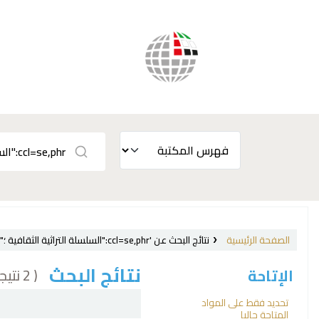
الصفحة الرئيسية
نتائج البحث عن 'ccl=se,phr:"السلسلة التراثية الثقافية ؛"'
نتائج البحث
( 2 نتيجة)
الإتاحة
فرز
تحديد فقط على المواد
المتاحة حاليا