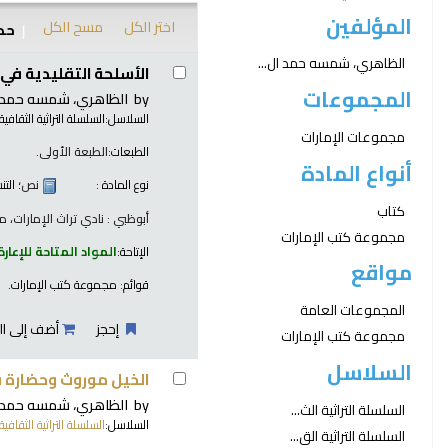
المؤلفين
اختر الكل
مسح الكل
حدد
نتائج
الظاهري، شمسه حمد ال...
الأسلحة التقليدية في د
المجموعات
by
الظاهري، شمسه حمد ا
السلاسل:
السلسلة التراثية الثقافية 
مجموعات الإمارات
الطبعات:
الطبعة الأولى.
أنواع المادة
نوع المادة :
نص
؛ الت
كتاب
أبوظبي : نادي تراث الإمارات، مركز
مجموعة كتب الإمارات
الإتاحة:
المواد المتاحة للإعارة
مواقع
قوائم:
مجموعة كتب الإمارات
.
المجموعات العامة
إحجز
أضف إلى ال
مجموعة كتب الإمارات
السلاسل
الخيل موروث وحضارة في
by
الظاهري، شمسه حمد ا
السلسلة التراثية الث...
السلاسل:
السلسلة التراثية الثقافية 
السلسلة التراثية الق...