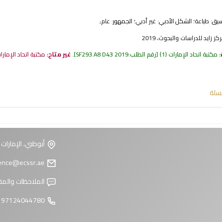
نسيق:
طباعة
؛ الشكل الأدبي:
غير أدبي
؛ الجمهور:
عام;
 زايد للدراسات والبحوث، 2019
:
مكتبة اتحاد الإمارات
(1)
رقم الطلب:
SF293.A8 D43 2019
.
غير متاح:
مكتبة اتحاد الإمار
سلة
أبوظبي، الإمارات 
reference@ecssr.ae
الملاحظات والمق
97124044780 +