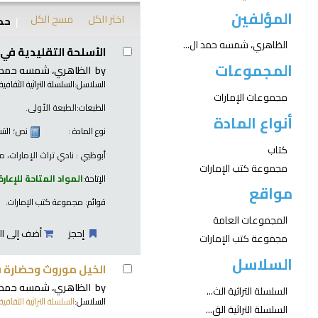
المؤلفين
اختر الكل
مسح الكل
حدد
نتائج
الظاهري، شمسه حمد ال...
الأسلحة التقليدية في د
المجموعات
by
الظاهري، شمسه حمد ا
السلاسل:
السلسلة التراثية الثقافية 
مجموعات الإمارات
الطبعات:
الطبعة الأولى.
أنواع المادة
نوع المادة :
نص
؛ الت
كتاب
أبوظبي : نادي تراث الإمارات، مركز
مجموعة كتب الإمارات
الإتاحة:
المواد المتاحة للإعارة
مواقع
قوائم:
مجموعة كتب الإمارات
.
المجموعات العامة
إحجز
أضف إلى ال
مجموعة كتب الإمارات
السلاسل
الخيل موروث وحضارة في
by
الظاهري، شمسه حمد ا
السلسلة التراثية الث...
السلاسل:
السلسلة التراثية الثقافية 
السلسلة التراثية الق...