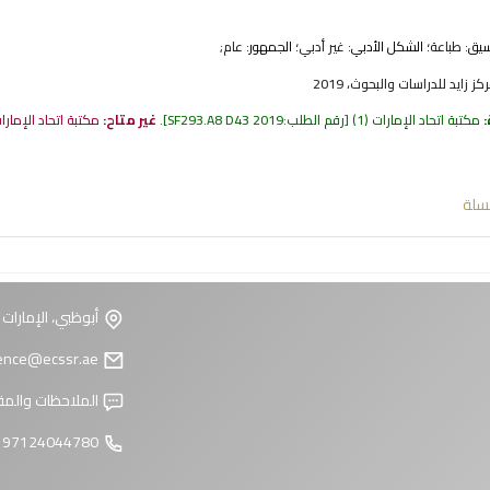
نسيق:
طباعة
؛ الشكل الأدبي:
غير أدبي
؛ الجمهور:
عام;
 زايد للدراسات والبحوث، 2019
:
مكتبة اتحاد الإمارات
(1)
رقم الطلب:
SF293.A8 D43 2019
.
غير متاح:
مكتبة اتحاد الإمار
سلة
أبوظبي، الإمارات 
reference@ecssr.ae
الملاحظات والمق
97124044780 +