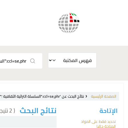
الصفحة الرئيسية
نتائج البحث عن 'ccl=se,phr:"السلسلة التراثية الثقافية ؛"'
نتائج البحث
( 2 نتيجة)
الإتاحة
فرز
تحديد فقط على المواد
المتاحة حاليا