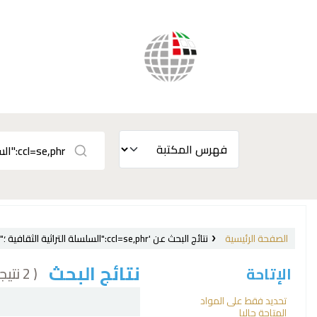
الصفحة الرئيسية
نتائج البحث عن 'ccl=se,phr:"السلسلة التراثية الثقافية ؛"'
نتائج البحث
( 2 نتيجة)
الإتاحة
فرز
تحديد فقط على المواد
المتاحة حاليا