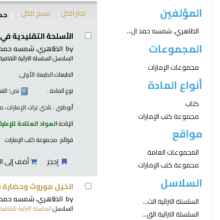
المؤلفين
اختر الكل
مسح الكل
حدد
نتائج
الظاهري، شمسه حمد ال...
الأسلحة التقليدية في د
المجموعات
by
الظاهري، شمسه حمد ا
السلاسل:
السلسلة التراثية الثقافية 
مجموعات الإمارات
الطبعات:
الطبعة الأولى.
أنواع المادة
نوع المادة :
نص
؛ الت
كتاب
أبوظبي : نادي تراث الإمارات، مركز
مجموعة كتب الإمارات
الإتاحة:
المواد المتاحة للإعارة
مواقع
قوائم:
مجموعة كتب الإمارات
.
المجموعات العامة
إحجز
أضف إلى ال
مجموعة كتب الإمارات
السلاسل
الخيل موروث وحضارة في
by
الظاهري، شمسه حمد ا
السلسلة التراثية الث...
السلاسل:
السلسلة التراثية الثقافية 
السلسلة التراثية الق...