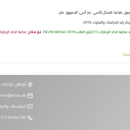
نسيق:
طباعة
؛ الشكل الأدبي:
غير أدبي
؛ الجمهور:
عام;
 زايد للدراسات والبحوث، 2019
:
مكتبة اتحاد الإمارات
(1)
رقم الطلب:
SF293.A8 D43 2019
.
غير متاح:
مكتبة اتحاد الإمار
سلة
أبوظبي، الإمارات 
reference@ecssr.ae
الملاحظات والمق
97124044780 +