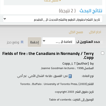
تنقيح بحثك
( 2 نتيجة)
نتائج البحث
رز
ترتيب بواسطة:
اختر الكل
مسح الكل
حدد العناوين لـِ:
وضع حجز
تائج
Fields of fire : the Canadians in Normandy /
Terry
Copp.
Copp, J. T
[author]
by
السلاسل:
; 1998.
Joanne Goodman lectures
نوع المادة :
نص
؛ التنسيق:
طباعة
؛ الشكل الأدبي:
غير أدبي
الناشر:
Toronto ; Buffalo : University of Toronto Press, [2003]
تاريخ حقوق النشر:
copyright 2003
الوصول إلى الانترنت:
Table of contents