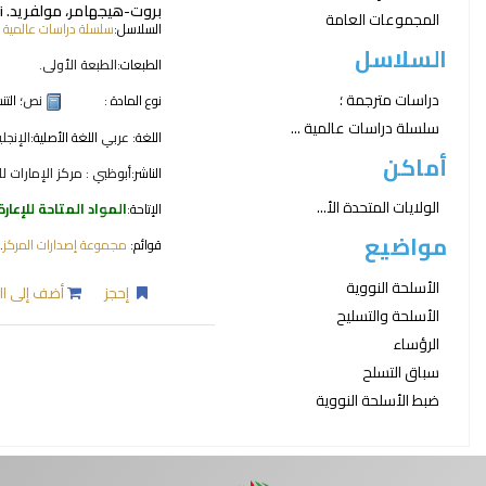
بروت-هيجهامر، مولفريد
. Libya's nuclear turnaround : perspectives from Tripoli
المجموعات العامة
السلاسل:
سلسلة دراسات عالمية ؛
السلاسل
الطبعات:
الطبعة الأولى.
دراسات مترجمة ؛
نوع المادة :
نص
؛ الت
سلسلة دراسات عالمية ...
اللغة:
عربي
اللغة الأصلية:
الإنجلي
أماكن
الناشر:
أبوظبي : مركز الإمارات للد
الولايات المتحدة الأ...
الإتاحة:
المواد المتاحة للإعارة
مواضيع
قوائم:
مجموعة إصدارات المركز
.
الأسلحة النووية
إحجز
أضف إلى ال
الأسلحة والتسليح
الرؤساء
صفحات
سباق التسلح
ضبط الأسلحة النووية