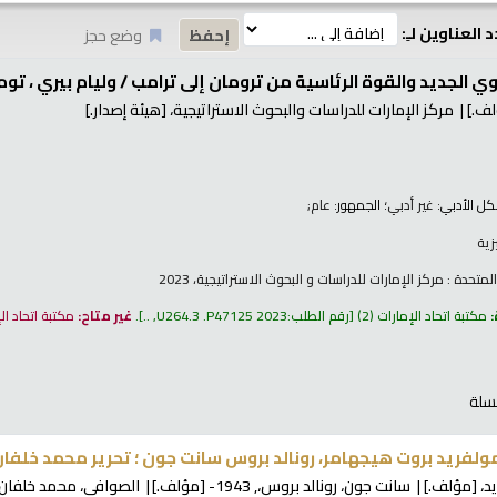
 العناوين لـِ:
وضع حجز
ووي الجديد والقوة الرئاسية من ترومان إلى ترامب /
وليام بيري ، توم
ف.]
مركز الإمارات للدراسات والبحوث الاستراتيجية،
[هيئة إصدار.]
كل الأدبي:
غير أدبي
؛ الجمهور:
عام;
زية
لمتحدة : مركز الإمارات للدراسات و البحوث الاستراتيجية، 2023
:
مكتبة اتحاد الإمارات
(2)
رقم الطلب:
U264.3 .P47125 2023, ..
.
غير متاح:
مكتبة اتحاد ال
سلة
ولفريد بروت هيجهامر، رونالد بروس سانت جون ؛ تحرير محمد خلفان
د،
[مؤلف.]
سانت جون، رونالد بروس،
, 1943-
[مؤلف.]
الصوافي، محمد خلفان