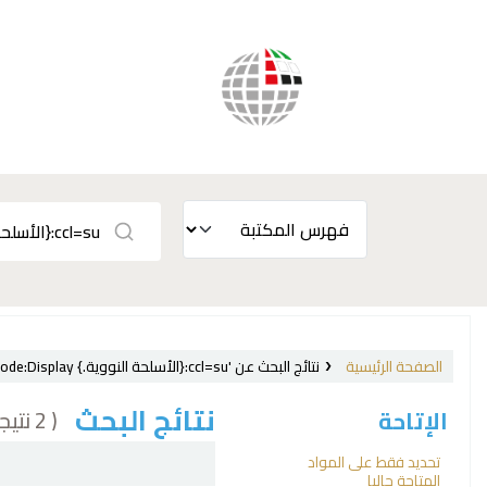
الصفحة الرئيسية
نتائج البحث عن 'ccl=su:{الأسلحة النووية.} and ccode:Display'
نتائج البحث
( 2 نتيجة)
الإتاحة
فرز
تحديد فقط على المواد
المتاحة حاليا