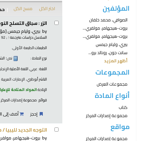
المؤلفين
اختر الكل
مسح الكل
حدد
نتائج
الصوافي، محمد خلفان
الزر : سباق التسلح الن
بروت-هيجهامر، مولفري...
by
بيري، وليام جيمس
[مؤل
بروت-هيجهامر، مولفري...
السلاسل:
دراسات مترجمة ؛
; 92
بيري، وليام جيمس
الطبعات:
الطبعة الأولى.
سانت جون، رونالد برو...
نوع المادة :
نص
؛ الش
أظهر المزيد
اللغة:
عربي
اللغة الأصلية:
الإنجلي
المجموعات
الناشر:
أبوظبي، الإمارات العربية ا
مجموعات العرض
الإتاحة:
المواد المتاحة للإعارة
أنواع المادة
قوائم:
مجموعة إصدارات المركز
.
كتاب
إحجز
أضف إلى ال
مجموعة إصدارات المركز
مواقع
التوجه الجديد لليبيا /
م
by
بروت-هيجهامر، مولفري
مجموعة إصدارات المركز