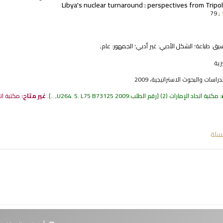
; 79
نسيق:
طباعة
؛ الشكل الأدبي:
غير أدبي
؛ الجمهور:
عام;
زية
راسات والبحوث الاستراتيجية، 2009
:
مكتبة اتحاد الإمارات
(2)
رقم الطلب:
U264. 5. L75 B73125 2009, ..
.
غير متاح:
مكتبة ات
سلة