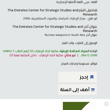
اللغة:
عربي
اللغة الأصلية:
الإنجليزية
تفاصيل النشر:
The Emirates Center for Strategic Studies and
Research
ابو ظبي : مركز الإمارات للدراسات والبحوث الاستراتيجية، 2006
عنوان آخر:
The Emirates Center for Strategic Studies and
Research
عنوان آخر:
Nuclear weapons in South Asia
الوصول إلى الانترنت:
بيانات النشر
الإتاحة:
المواد المتاحة للإعارة:
مكتبة اتحاد الإمارات
(3)
رقم الطلب:
UA832.7
S6412 2006, ..
.
غير متاح:
مكتبة اتحاد الإمارات : داخل المكتبة فقط
(2).
قوائم:
مجموعة إصدارات المركز
.
إحجز
أضف إلى السلة