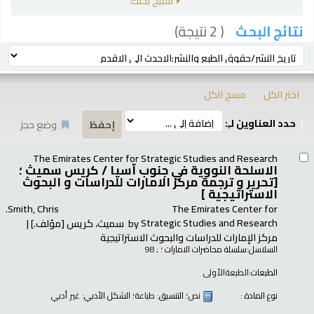
تنقيح بحثك
( 2 نتيجة)
نتائج البحث
رز
ترتيب بواسطة:
اختر الكل
مسح الكل
حدد العناوين لـِ:
وضع حجز
تائج
The Emirates Center for Strategic Studies and Research
الاسلحة النووية في جنوب آسيا /
كريس سميث ؛
[تحرير و ترجمة مركز الامارات للدراسات و البحوث
الاستراتيجية ]
Smith, Chris.
The Emirates Center for
Strategic Studies and Research
by
سميث، كريس
[مؤلف.]
مركز الإمارات للدراسات والبحوث الاستراتيجية
السلاسل:
سلسلة محاضرات الامارات ؛
; 98
الطبعات:
الطبعةالأولى
نوع المادة :
نص
؛ التنسيق:
طباعة
؛ الشكل الأدبي:
غير أدبي