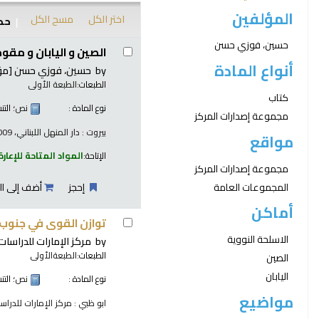
المؤلفين
اختر الكل
مسح الكل
حدد
نتائج
حسين، فوزي حسن
الصين و اليابان و مقو
أنواع المادة
by
حسين، فوزي حسن
[مؤ
الطبعات:
الطبعة الأولى
كتاب
نوع المادة :
نص
؛ الت
مجموعة إصدارات المركز
بيروت : دار المنهل اللبناني، 2009
مواقع
الإتاحة:
المواد المتاحة للإعارة
مجموعة إصدارات المركز
المجموعات العامة
إحجز
أضف إلى ال
أماكن
توازن القوى في جنوب 
الاسلحة النووية
by
مركز الإمارات للدراسات
الطبعات:
الطبعةالأولى
الصين
اليابان
نوع المادة :
نص
؛ الت
مواضيع
ابو ظبي : مركز الإمارات للدراسات 