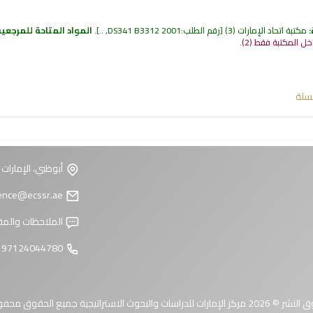
:
مكتبة اتحاد الإمارات
(3)
رقم الطلب:
DS341 B3312 2001, ..
.
المواد المتاحة للمرجعية
داخل المكتبة فقط
(2).
سلة
أبوظبي، الإمارات 
reference@ecssr.ae
الملاحظات والمق
97124044780 +
 الإمارات للدراسات والبحوث الاستراتيجية جميع الحقوق محفوظة