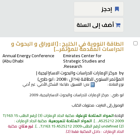
إحجز
أضف إلى السلة
الطاقة النووية في الخليج : [الاوراق و البحوث و
الدراسات المقدمة للمؤتمر...]
Annual Energy Conference
Emirates Center for
Abu Dhabi)
Strategic Studies and
Research.
by
مركز الإمارات للدراسات والبحوث الاستراتيجية
المؤتمر السنوي للطاقة
(14ال : 2008 : ابو ظبي)
نوع المادة :
نص
؛ التنسيق:
طباعة
؛ الشكل الأدبي:
غير أدبي
ابو ظبي : مركز الإمارات للدراسات والبحوث الاستراتيجية، 2009
الوصول إلى الانترنت:
محتويات الكتاب
الإتاحة:
المواد المتاحة للإعارة:
مكتبة اتحاد الإمارات
(3)
رقم الطلب:
TJ163.15
A525212 2009, ..
.
المواد المتاحة للمرجعية:
مكتبة اتحاد الإمارات :
(2)
undefined
رقم الطلب:
TJ163.15 A525212 2009, ..
.
غير متاح:
مكتبة
اتحاد الإمارات : داخل المكتبة فقط
(2).