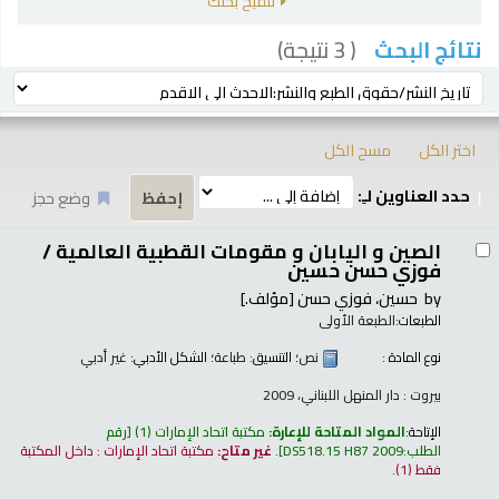
تنقيح بحثك
( 3 نتيجة)
نتائج البحث
رز
ترتيب بواسطة:
اختر الكل
مسح الكل
حدد العناوين لـِ:
وضع حجز
تائج
الصين و اليابان و مقومات القطبية العالمية /
فوزي حسن حسين
by
حسين، فوزي حسن
[مؤلف.]
الطبعات:
الطبعة الأولى
نوع المادة :
نص
؛ التنسيق:
طباعة
؛ الشكل الأدبي:
غير أدبي
بيروت : دار المنهل اللبناني، 2009
الإتاحة:
المواد المتاحة للإعارة:
مكتبة اتحاد الإمارات
(1)
رقم
الطلب:
DS518.15 H87 2009
.
غير متاح:
مكتبة اتحاد الإمارات : داخل المكتبة
فقط
(1).