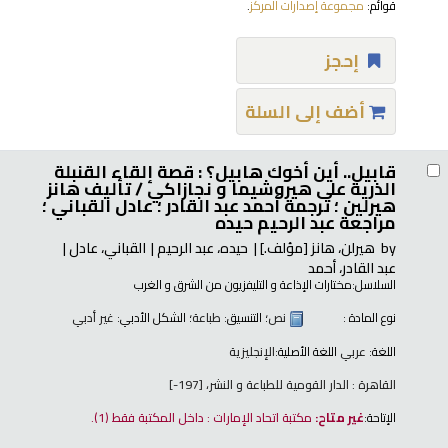
قوائم:
مجموعة إصدارات المركز
.
إحجز
أضف إلى السلة
قابيل.. أين أخوك هابيل؟ : قصة إلقاء القنبلة
الذرية على هيروشيما و نجازاكي /
تأليف هانز
هيرلين ؛ ترجمة أحمد عبد القادر ؛ عادل القباني ؛
مراجعة عبد الرحيم حيده
by
هيرلن، هانز
[مؤلف.]
حيده، عبد الرحيم
القباني، عادل
عبد القادر، أحمد
السلاسل:
مختارات الإذاعة و التليفزيون من الشرق و الغرب
نوع المادة :
نص
؛ التنسيق:
طباعة
؛ الشكل الأدبي:
غير أدبي
اللغة:
عربي
اللغة الأصلية:
الإنجليزية
القاهرة : الدار القومية للطباعة و النشر، [197-]
الإتاحة:
غير متاح:
مكتبة اتحاد الإمارات : داخل المكتبة فقط
(1).