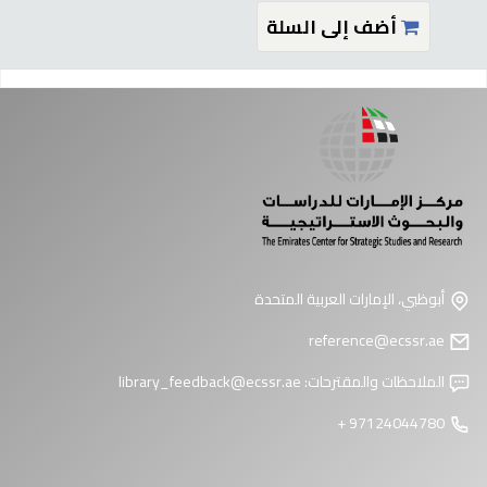
أضف إلى السلة
فحات
أبوظبي، الإمارات العربية المتحدة
reference@ecssr.ae
الملاحظات والمقترحات:
library_feedback@ecssr.ae
97124044780 +