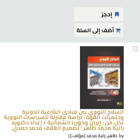
إحجز
أضف إلى السلة
السلاح النووي بين مبادئ الشرعية الدولية
وحتميات القوة : دراسة مقارنة للسياسات النووية
لكل من : إيران وكوريا الشمالية /
إعداد دكتوره
رانية محمد طاهر ؛ تصميم الغلاف محمد حمدي.
by
طاهر، رانية محمد
[مؤلف.]