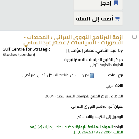
إحجز
أضف إلى السلة
ازمة البرنامج النووي الايراني : المحددات -
التطورات - السياسات /
عصام عبد الشافي
Gulf Centre for Strategic
by
عبد الشافي، عصام
[مؤلف.]
Studies (London)
مركز الخليج للدراسات الاستراتيجية
الطبعات:
الطبعةالأولى
نوع المادة :
نص
؛ التنسيق:
طباعة
؛ الشكل الأدبي:
غير أدبي
اللغة:
عربي
القاهرة : مركز الخليج للدراسات الاستراتيجية ، 2004
عنوان آخر:
البرنامج النووي الايراني
الوصول إلى الانترنت:
بيانات الناشر
الإتاحة:
المواد المتاحة للإعارة:
مكتبة اتحاد الإمارات
(2)
رقم
الطلب:
U264.5.I7 A22 2004, ..
.