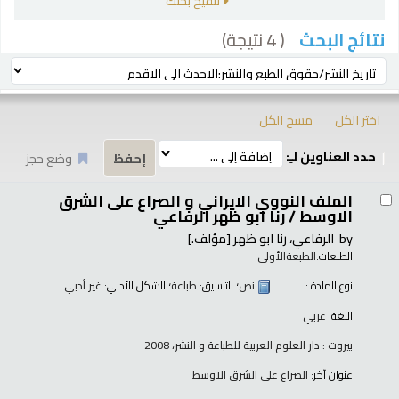
تنقيح بحثك
( 4 نتيجة)
نتائج البحث
رز
ترتيب بواسطة:
اختر الكل
مسح الكل
حدد العناوين لـِ:
وضع حجز
تائج
الملف النووي الايراني و الصراع على الشرق
الاوسط /
رنا ابو ظهر الرفاعي
by
الرفاعي، رنا ابو ظهر
[مؤلف.]
الطبعات:
الطبعةالأولى
نوع المادة :
نص
؛ التنسيق:
طباعة
؛ الشكل الأدبي:
غير أدبي
اللغة:
عربي
بيروت : دار العلوم العربية للطباعة و النشر، 2008
عنوان آخر:
الصراع على الشرق الاوسط