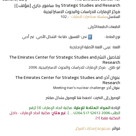
Strategic Studies and Research
by
سامور، جاري
[مؤلف.]
مركز الإمارات للدراسات والبحوث الاستراتيجية
السلاسل:
سلسلة محاضرات الامارات ؛
; 102
الطبعات:
الطبعةالأولى
نوع المادة :
نص
؛ التنسيق:
طباعة
؛ الشكل الأدبي:
غير أدبي
اللغة:
عربي
اللغة الأصلية:
الإنجليزية
تفاصيل النشر:
The Emirates Center for Strategic Studies and
Research
ابو ظبي : مركز الإمارات للدراسات والبحوث الاستراتيجية، 2006
عنوان آخر:
The Emirates Center for Strategic Studies and
Research
عنوان آخر:
Meeting Iran's nuclear challenge
الوصول إلى الانترنت:
اضغط هنا للوصول بشكل مباشر
الإتاحة:
المواد المتاحة للإعارة:
مكتبة اتحاد الإمارات
(3)
رقم
الطلب:
U264.5.I7 S2612 2006 , ..
.
غير متاح:
مكتبة اتحاد الإمارات : داخل
المكتبة فقط
(1).
قوائم:
مجموعة إصدارات المركز
.