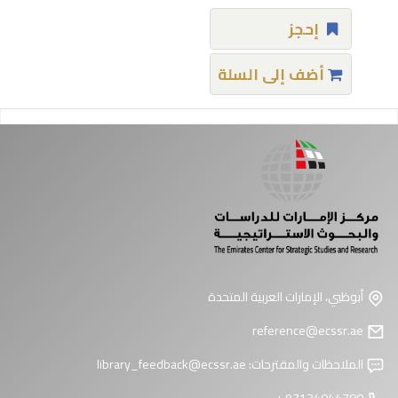
إحجز
أضف إلى السلة
فحات
أبوظبي، الإمارات العربية المتحدة
reference@ecssr.ae
الملاحظات والمقترحات:
library_feedback@ecssr.ae