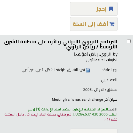
إحجز
أضف إلى السلة
البرنامج النووي الايراني و اثره على منطقة الشرق
الاوسط /
رياض الراوي
by
الراوي، رياض
[مؤلف.]
الطبعات:
الطبعةالأولى
نوع المادة :
نص
؛ التنسيق:
طباعة
؛ الشكل الأدبي:
غير أدبي
اللغة:
عربي
دمشق : الاوائل ، 2006
عنوان آخر:
Meeting Iran's nuclear challenge
الإتاحة:
المواد المتاحة للإعارة:
مكتبة اتحاد الإمارات
(1)
رقم
الطلب:
U264.5.I7 R38 2006
.
غير متاح:
مكتبة اتحاد الإمارات : داخل المكتبة
فقط
(1).