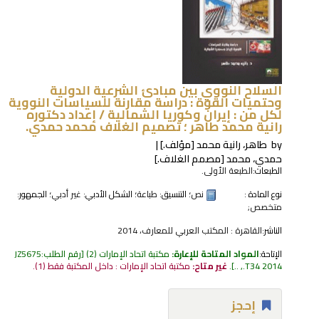
السلاح النووي بين مبادئ الشرعية الدولية
وحتميات القوة : دراسة مقارنة للسياسات النووية
لكل من : إيران وكوريا الشمالية /
إعداد دكتوره
رانية محمد طاهر ؛ تصميم الغلاف محمد حمدي.
by
طاهر، رانية محمد
[مؤلف.]
حمدي، محمد
[مصمم الغلاف.]
الطبعات:
الطبعة الأولى.
نوع المادة :
نص
؛ التنسيق:
طباعة
؛ الشكل الأدبي:
غير أدبي
؛ الجمهور:
متخصص;
الناشر:
القاهرة : المكتب العربي للمعارف، 2014
الإتاحة:
المواد المتاحة للإعارة:
مكتبة اتحاد الإمارات
(2)
رقم الطلب:
JZ5675
.T34 2014, ..
.
غير متاح:
مكتبة اتحاد الإمارات : داخل المكتبة فقط
(1).
إحجز