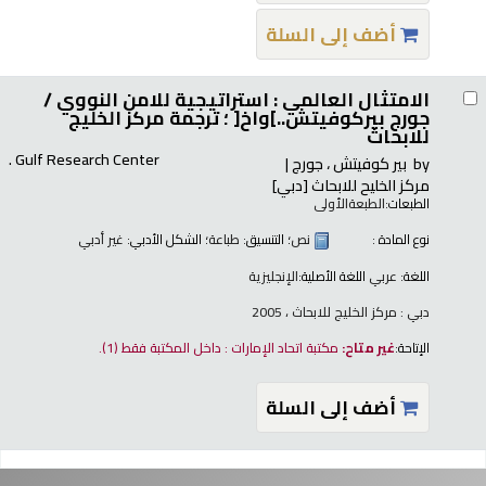
أضف إلى السلة
الامتثال العالمي : استراتيجية للامن النووي /
جورج بيركوفيتش..]واخ[ ؛ ترجمة مركز الخليج
للابحاث
Gulf Research Center .
by
بير كوفيتش ، جورج
مركز الخليح للابحاث
[دبي]
الطبعات:
الطبعةالأولى
نوع المادة :
نص
؛ التنسيق:
طباعة
؛ الشكل الأدبي:
غير أدبي
اللغة:
عربي
اللغة الأصلية:
الإنجليزية
دبي : مركز الخليج للابحاث ، 2005
الإتاحة:
غير متاح:
مكتبة اتحاد الإمارات : داخل المكتبة فقط
(1).
أضف إلى السلة
فحات