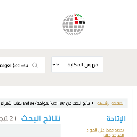
الصفحة الرئيسية
نتائج البحث عن 'ccl=su:{العولمة} and se:كتاب الأهرام الاقتصادي ؛ and su-to:العلاقات الاقتصادية الدولية'
نتائج البحث
( 2 نتيجة)
الإتاحة
فرز
تحديد فقط على المواد
المتاحة حاليا