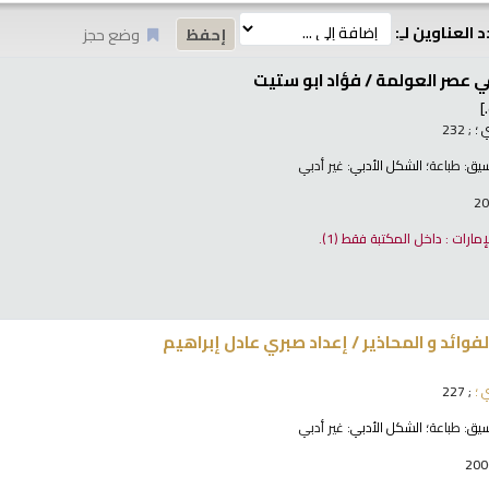
 العناوين لـِ:
وضع حجز
ي عصر العولمة /
فؤاد ابو ستيت
]
 ؛
; 232
نسيق:
طباعة
؛ الشكل الأدبي:
غير أدبي
لإمارات : داخل المكتبة فقط
(1).
فوائد و المحاذير /
إعداد صبري عادل إبراهيم
 ؛
; 227
نسيق:
طباعة
؛ الشكل الأدبي:
غير أدبي