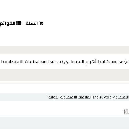
السلة
القوائم