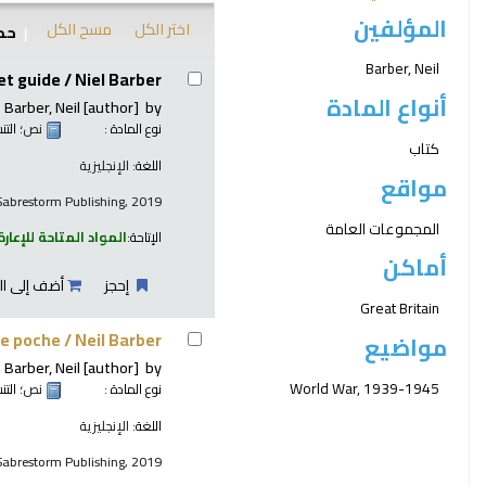
المؤلفين
اختر الكل
مسح الكل
حدد
نتائج
Barber, Neil
et guide /
Niel Barber
أنواع المادة
Barber, Neil
[author]
by
نوع المادة :
نص
؛ الت
كتاب
اللغة:
الإنجليزية
مواقع
 Sabrestorm Publishing, 2019
المجموعات العامة
الإتاحة:
المواد المتاحة للإعارة
أماكن
إحجز
أضف إلى ال
Great Britain
de poche /
Neil Barber
مواضيع
Barber, Neil
[author]
by
World War, 1939-1945
نوع المادة :
نص
؛ الت
اللغة:
الإنجليزية
 Sabrestorm Publishing, 2019