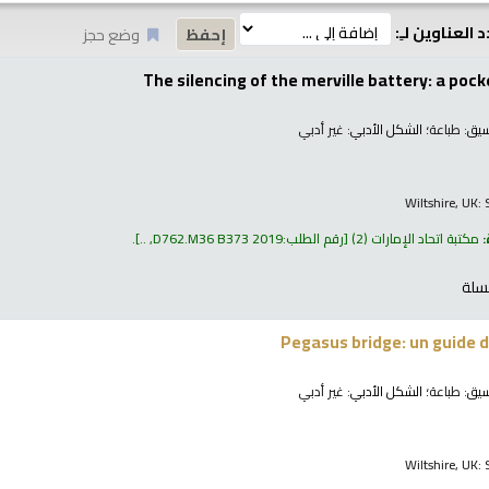
 العناوين لـِ:
وضع حجز
The silencing of the merville battery: a pock
نسيق:
طباعة
؛ الشكل الأدبي:
غير أدبي
Wiltshire, UK:
:
مكتبة اتحاد الإمارات
(2)
رقم الطلب:
D762.M36 B373 2019, ..
.
سلة
Pegasus bridge: un guide 
نسيق:
طباعة
؛ الشكل الأدبي:
غير أدبي
Wiltshire, UK: