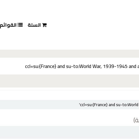
السلة
القوائم