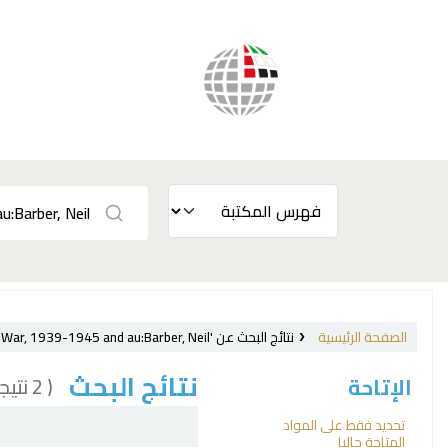
الصفحة الرئيسية
نتائج البحث عن 'ccl=su:{France} and su-to:World War, 1939-1945 and au:Barber, Neil'
نتائج البحث
( 2 نتيجة)
الإتاحة
فرز
تحديد فقط على المواد
المتاحة حاليا