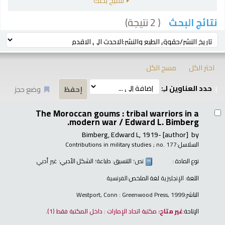
تنقيح بحثك
( 2 نتيجة)
نتائج البحث
رز
ترتيب بواسطة:
اختر الكل
مسح الكل
حدد العناوين لـِ:
وضع حجز
تائج
The Moroccan goums : tribal warriors in a
modern war /
Edward L. Bimberg.
Bimberg, Edward L
, 1919-
[author]
by
السلاسل:
; no. 177
Contributions in military studies
نوع المادة :
نص
؛ التنسيق:
طباعة
؛ الشكل الأدبي:
غير أدبي
اللغة:
الإنجليزية
لغة الملخص:
الفرنسية
الناشر:
Westport, Conn : Greenwood Press, 1999
الإتاحة:
غير متاح:
مكتبة اتحاد الإمارات : داخل المكتبة فقط
(1).