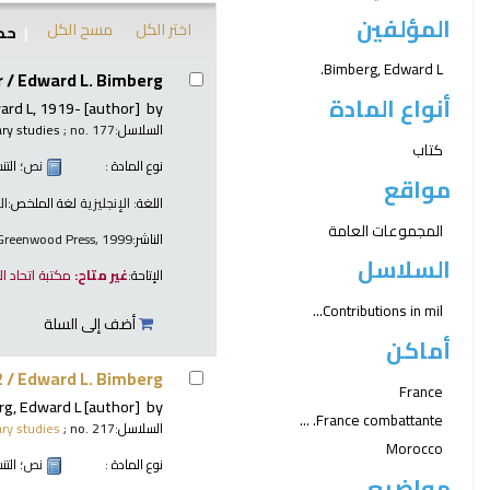
المؤلفين
اختر الكل
مسح الكل
حدد
نتائج
Bimberg, Edward L.
r /
Edward L. Bimberg.
أنواع المادة
ard L
, 1919-
[author]
by
السلاسل:
; no. 177
ary studies
كتاب
نوع المادة :
نص
؛ الت
مواقع
اللغة:
الإنجليزية
لغة الملخص:
ال
المجموعات العامة
الناشر:
 Greenwood Press, 1999
السلاسل
الإتاحة:
غير متاح:
مكتبة اتحاد ا
Contributions in mil...
أضف إلى السلة
أماكن
2 /
Edward L. Bimberg.
France
rg, Edward L
[author]
by
France combattante. ...
السلاسل:
; no. 217
ary studies
Morocco
نوع المادة :
نص
؛ الت
مواضيع