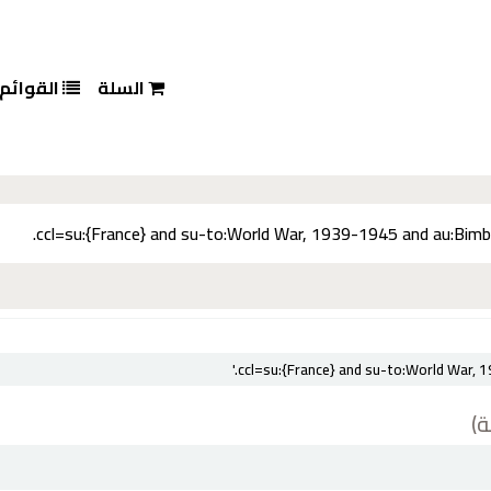
السلة
القوائم