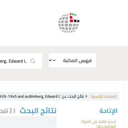
الصفحة الرئيسية
نتائج البحث عن 'ccl=su:{France} and su-to:World War, 1939-1945 and au:Bimberg, Edward L.'
نتائج البحث
( 2 نتيجة)
الإتاحة
فرز
تحديد فقط على المواد
المتاحة حاليا