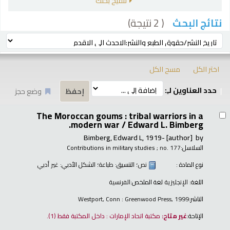
تنقيح بحثك
( 2 نتيجة)
نتائج البحث
رز
ترتيب بواسطة:
اختر الكل
مسح الكل
حدد العناوين لـِ:
وضع حجز
تائج
The Moroccan goums : tribal warriors in a
modern war /
Edward L. Bimberg.
Bimberg, Edward L
, 1919-
[author]
by
السلاسل:
; no. 177
Contributions in military studies
نوع المادة :
نص
؛ التنسيق:
طباعة
؛ الشكل الأدبي:
غير أدبي
اللغة:
الإنجليزية
لغة الملخص:
الفرنسية
الناشر:
Westport, Conn : Greenwood Press, 1999
الإتاحة:
غير متاح:
مكتبة اتحاد الإمارات : داخل المكتبة فقط
(1).