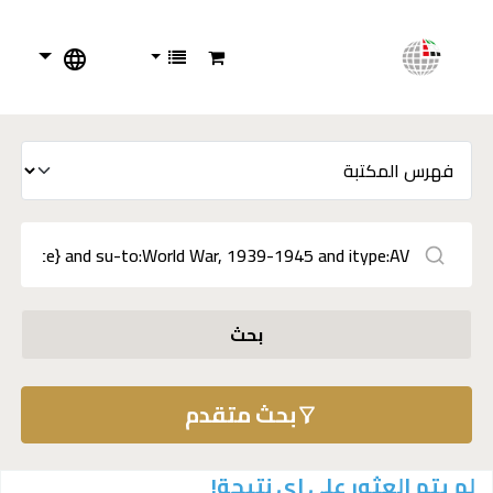
بحث
بحث متقدم
لم يتم العثور على اي نتيجة!