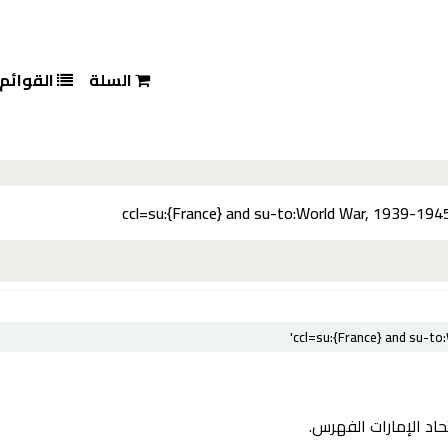
السلة
القوائم