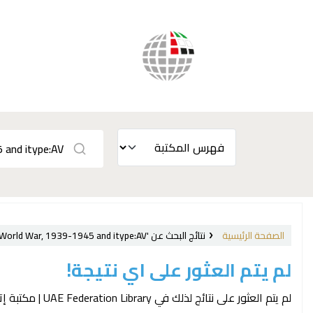
الصفحة الرئيسية
نتائج البحث عن 'ccl=su:{France} and su-to:World War, 1939-1945 and itype:AV'
لم يتم العثور على اي نتيجة!
لم يتم العثور على نتائج لذلك في UAE Federation Library | مكتبة إتحاد الإمارات الفهرس.