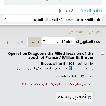
تنقيح بحثك
( 2 نتيجة)
نتائج البحث
رز
ترتيب بواسطة:
اختر الكل
مسح الكل
حدد العناوين لـِ:
وضع حجز
تائج
Operation Dragoon : the Allied invasion of the
south of France /
William B. Breuer.
Breuer, William B
, 1923-
[author]
by
نوع المادة :
نص
؛ التنسيق:
طباعة
؛ الشكل الأدبي:
غير أدبي
الناشر:
Shrewsbury : Airlife, 1988
الإتاحة:
غير متاح:
مكتبة اتحاد الإمارات : داخل المكتبة فقط
(1).
أضف إلى السلة