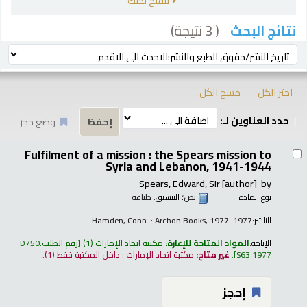
تنقيح بحثك
( 3 نتيجة)
نتائج البحث
رز
ترتيب بواسطة:
اختر الكل
مسح الكل
حدد العناوين لـِ:
وضع حجز
تائج
Fulfilment of a mission : the Spears mission to
Syria and Lebanon, 1941-1944
Spears, Edward, Sir
[author]
by
نوع المادة :
نص
؛ التنسيق:
طباعة
الناشر:
Hamden, Conn. : Archon Books, 1977. 1977
الإتاحة:
المواد المتاحة للإعارة:
مكتبة اتحاد الإمارات
(1)
رقم الطلب:
D750
S63 1977
.
غير متاح:
مكتبة اتحاد الإمارات : داخل المكتبة فقط
(1).
إحجز