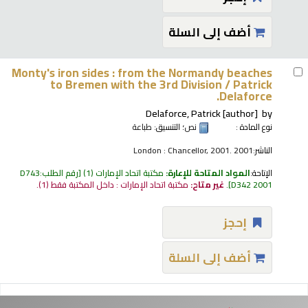
أضف إلى السلة
Monty's iron sides : from the Normandy beaches
to Bremen with the 3rd Division /
Patrick
Delaforce.
Delaforce, Patrick
[author]
by
نوع المادة :
نص
؛ التنسيق:
طباعة
الناشر:
London : Chancellor, 2001. 2001
الإتاحة:
المواد المتاحة للإعارة:
مكتبة اتحاد الإمارات
(1)
رقم الطلب:
D743
D342 2001
.
غير متاح:
مكتبة اتحاد الإمارات : داخل المكتبة فقط
(1).
إحجز
أضف إلى السلة
فحات