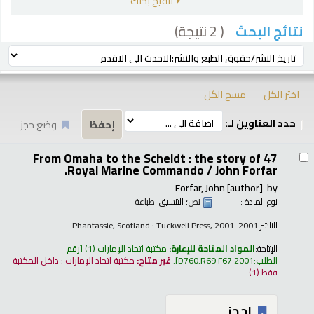
تنقيح بحثك
( 2 نتيجة)
نتائج البحث
رز
ترتيب بواسطة:
اختر الكل
مسح الكل
حدد العناوين لـِ:
وضع حجز
تائج
From Omaha to the Scheldt : the story of 47
Royal Marine Commando /
John Forfar.
Forfar, John
[author]
by
نوع المادة :
نص
؛ التنسيق:
طباعة
الناشر:
Phantassie, Scotland : Tuckwell Press, 2001. 2001
الإتاحة:
المواد المتاحة للإعارة:
مكتبة اتحاد الإمارات
(1)
رقم
الطلب:
D760.R69 F67 2001
.
غير متاح:
مكتبة اتحاد الإمارات : داخل المكتبة
فقط
(1).
إحجز