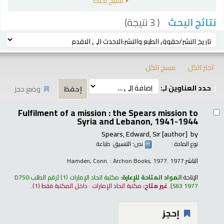
تنقيح بحثك
( 3 نتيجة)
نتائج البحث
رز
ترتيب بواسطة:
اختر الكل
مسح الكل
حدد العناوين لـِ:
وضع حجز
تائج
Fulfilment of a mission : the Spears mission to
Syria and Lebanon, 1941-1944
Spears, Edward, Sir
[author]
by
نوع المادة :
نص
؛ التنسيق:
طباعة
الناشر:
Hamden, Conn. : Archon Books, 1977. 1977
الإتاحة:
المواد المتاحة للإعارة:
مكتبة اتحاد الإمارات
(1)
رقم الطلب:
D750
S63 1977
.
غير متاح:
مكتبة اتحاد الإمارات : داخل المكتبة فقط
(1).
إحجز