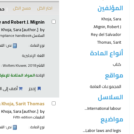
المؤلفين
اختر الكل
مسح الكل
حدد
نتائج
Khoja, Sara
 and Robert J. Mignin.
Mignin, Robert J.
Khoja, Sara
[author.]
by
Rey del Salvador
السلاسل:
ompliance handbook
Thomas, Sarit
نوع المادة :
نص
؛ الت
أنواع المادة
اللغة:
الإنجليزية
كتاب
الناشر:
 : Wolters Kluwer, 2018
مواقع
الإتاحة:
المواد المتاحة للإعارة
المجموعات العامة
إحجز
أضف إلى ال
السلاسل
 Khoja, Sarit Thomas
International labour...
Khoja, Sara
[author.]
by
مواضيع
الطبعات:
Fifth edition
نوع المادة :
نص
؛ الت
Labor laws and legis...