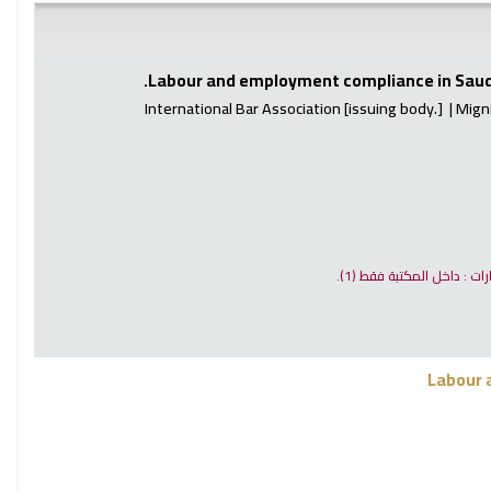
Labour and employment compliance in Saudi
International Bar Association
[issuing body.]
Migni
ارات : داخل المكتبة فقط
(1).
Labour 