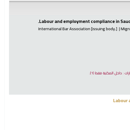
Labour and employment compliance in Saudi
International Bar Association
[issuing body.]
Migni
ارات : داخل المكتبة فقط
(1).
Labour 