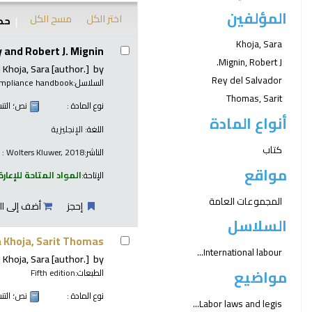
المؤلفين
اختر الكل
مسح الكل
حدد
نتائج
Khoja, Sara
 and Robert J. Mignin.
Mignin, Robert J.
Khoja, Sara
[author.]
by
Rey del Salvador
السلاسل:
ompliance handbook
Thomas, Sarit
نوع المادة :
نص
؛ الت
أنواع المادة
اللغة:
الإنجليزية
كتاب
الناشر:
 : Wolters Kluwer, 2018
مواقع
الإتاحة:
المواد المتاحة للإعارة
المجموعات العامة
إحجز
أضف إلى ال
السلاسل
 Khoja, Sarit Thomas
International labour...
Khoja, Sara
[author.]
by
مواضيع
الطبعات:
Fifth edition
نوع المادة :
نص
؛ الت
Labor laws and legis...