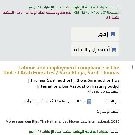
الإتاحة:
المواد المتاحة للإعارة:
مكتبة اتحاد الإمارات
(1)
رقم
الطلب:
KMT1270 .K465 2018
.
غير متاح:
مكتبة اتحاد الإمارات : داخل المكتبة
فقط
(1).
إحجز
أضف إلى السلة
Labour and employment compliance in the
United Arab Emirates /
Sara Khoja, Sarit Thomas
Thomas, Sarit
[author]
Khoja, Sara
[author.]
by
International Bar Association
[issuing body.]
الطبعات:
Fifth edition
نوع المادة :
نص
؛ التنسيق:
طباعة
؛ الشكل الأدبي:
غير أدبي
اللغة:
الإنجليزية
Alphen aan den Rijn, The Netherlands : Kluwer Law International, 2018
الإتاحة:
المواد المتاحة للإعارة:
مكتبة اتحاد الإمارات
(1)
رقم