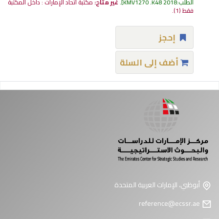
الطلب:
KMV1270 .K48 2018
.
غير متاح:
مكتبة اتحاد الإمارات : داخل المكتبة
فقط
(1).
إحجز
أضف إلى السلة
فحات
أبوظبي، الإمارات العربية المتحدة
reference@ecssr.ae