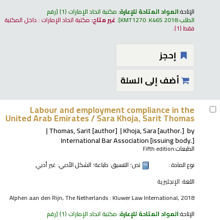
الإتاحة:
المواد المتاحة للإعارة:
مكتبة اتحاد الإمارات
(1)
رقم
الطلب:
KMT1270 .K465 2018
.
غير متاح:
مكتبة اتحاد الإمارات : داخل المكتبة
فقط
(1).
إحجز
أضف إلى السلة
Labour and employment compliance in the
United Arab Emirates /
Sara Khoja, Sarit Thomas
Thomas, Sarit
[author]
Khoja, Sara
[author.]
by
International Bar Association
[issuing body.]
الطبعات:
Fifth edition
نوع المادة :
نص
؛ التنسيق:
طباعة
؛ الشكل الأدبي:
غير أدبي
اللغة:
الإنجليزية
Alphen aan den Rijn, The Netherlands : Kluwer Law International, 2018
الإتاحة:
المواد المتاحة للإعارة:
مكتبة اتحاد الإمارات
(1)
رقم