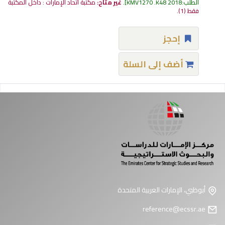
الطلب:
KMV1270 .K48 2018
.
غير متاح:
مكتبة اتحاد الإمارات : داخل المكتبة
فقط
(1).
إحجز
أضف إلى السلة
فحات
أبوظبي، الإمارات العربية المتحدة
reference@ecssr.ae