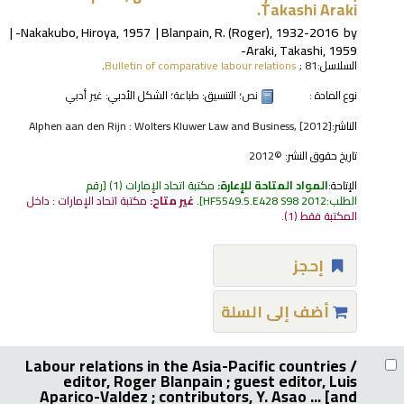
Takashi Araki.
Nakakubo, Hiroya
, 1957-
Blanpain, R. (Roger)
, 1932-2016
by
Araki, Takashi
, 1959-
السلاسل:
; 81.
Bulletin of comparative labour relations
نوع المادة :
نص
؛ التنسيق:
طباعة
؛ الشكل الأدبي:
غير أدبي
الناشر:
Alphen aan den Rijn : Wolters Kluwer Law and Business, [2012]
تاريخ حقوق النشر:
©2012
الإتاحة:
المواد المتاحة للإعارة:
مكتبة اتحاد الإمارات
(1)
رقم
الطلب:
HF5549.5.E428 S98 2012
.
غير متاح:
مكتبة اتحاد الإمارات : داخل
المكتبة فقط
(1).
إحجز
أضف إلى السلة
Labour relations in the Asia-Pacific countries /
editor, Roger Blanpain ; guest editor, Luis
Aparico-Valdez ; contributors, Y. Asao ... [and