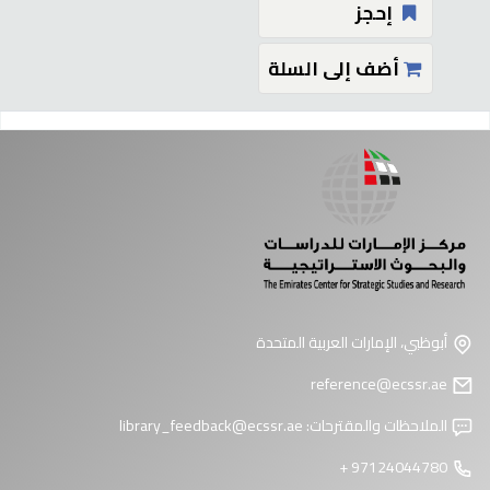
إحجز
أضف إلى السلة
فحات
أبوظبي، الإمارات العربية المتحدة
reference@ecssr.ae
الملاحظات والمقترحات:
library_feedback@ecssr.ae
97124044780 +