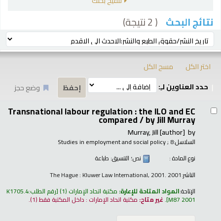
تنقيح بحثك
( 2 نتيجة)
نتائج البحث
رز
ترتيب بواسطة:
اختر الكل
مسح الكل
حدد العناوين لـِ:
وضع حجز
تائج
Transnational labour regulation : the ILO and EC
compared /
by Jill Murray
Murray, Jill
[author]
by
السلاسل:
; 8
Studies in employment and social policy
نوع المادة :
نص
؛ التنسيق:
طباعة
الناشر:
The Hague : Kluwer Law International, 2001. 2001
الإتاحة:
المواد المتاحة للإعارة:
مكتبة اتحاد الإمارات
(1)
رقم الطلب:
K1705.4
M87 2001
.
غير متاح:
مكتبة اتحاد الإمارات : داخل المكتبة فقط
(1).